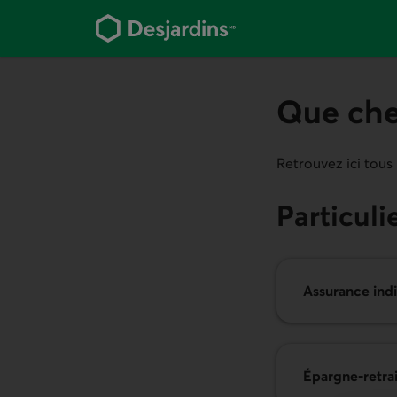
Aller
au
contenu
principal
Que che
Retrouvez ici tous 
Particuli
Assurance indi
Épargne-retrai