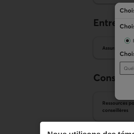
Choi
Entrepri
Chois
Assurance col
Chois
Conseille
Ressources pou
conseillères