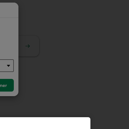
ive
mer