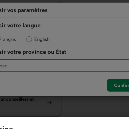
sir vos paramètres
ses
ir votre langue
Français
English
lective
Épargne-retraite collect
ir votre province ou État
rs
Confir
r conseillers et